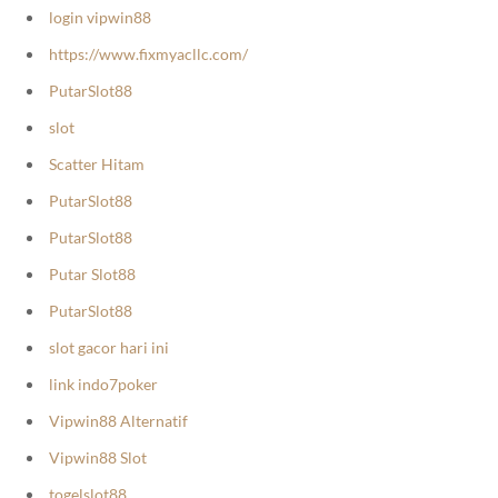
login vipwin88
https://www.fixmyacllc.com/
PutarSlot88
slot
Scatter Hitam
PutarSlot88
PutarSlot88
Putar Slot88
PutarSlot88
slot gacor hari ini
link indo7poker
Vipwin88 Alternatif
Vipwin88 Slot
togelslot88