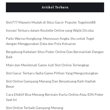
Artikel Terbaru
Slot777 Maxwin Mudah di Situs Gacor Populer Togelslot88
Inovasi Terbaru dalam Roulette Online yang Wajib Dicoba
Paito Warna Hongkong: Menyusun Angka Jitu untuk Togel
dengan Menggunakan Data dan Pola Keluaran
Bergabung Kedalam Situs Poker Online Dan Bermainlah Dengan
Baik
Main dan Menikmati Game Judi Slot Online Terlengkap
Slot Gacor Terbaru Sedia Game Pilihan Yang Menguntungkan
Slot Online Gampang Menang Dan Berpeluang Raih Hadiah
Besar
Cara Efektif Bisa Menang Bermain Kartu Online Atau IDN Poker
Saat Ini
Slot Online Terbaik Gampang Menang