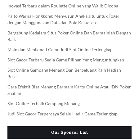
Inovasi Terbaru dalam Roulette Online yang Wajib Dicoba
Paito Warna Hongkong: Menyusun Angka Jitu untuk Togel
dengan Menggunakan Data dan Pola Keluaran
Bergabung Kedalam Situs Poker Online Dan Bermainlah Dengan
Baik
Main dan Menikmati Game Judi Slot Online Terlengkap
Slot Gacor Terbaru Sedia Game Pilihan Yang Menguntungkan
Slot Online Gampang Menang Dan Berpeluang Raih Hadiah
Besar
Cara Efektif Bisa Menang Bermain Kartu Online Atau IDN Poker
Saat Ini
Slot Online Terbaik Gampang Menang
Judi Slot Gacor Terpercaya Selalu Hadir Game Terlengkap
Our Sponsor List