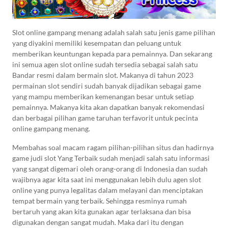
Slot online gampang menang adalah salah satu jenis game pilihan
yang diyakini memiliki kesempatan dan peluang untuk
memberikan keuntungan kepada para pemainnya. Dan sekarang
ini semua agen slot online sudah tersedia sebagai salah satu
Bandar resmi dalam bermain slot. Makanya di tahun 2023
permainan slot sendiri sudah banyak dijadikan sebagai game
yang mampu memberikan kemenangan besar untuk setiap
pemainnya. Makanya kita akan dapatkan banyak rekomendasi
dan berbagai pilihan game taruhan terfavorit untuk pecinta
online gampang menang.
Membahas soal macam ragam pilihan-pilihan situs dan hadirnya
game judi slot Yang Terbaik sudah menjadi salah satu informasi
yang sangat digemari oleh orang-orang di Indonesia dan sudah
wajibnya agar kita saat ini menggunakan lebih dulu agen slot
online yang punya legalitas dalam melayani dan menciptakan
tempat bermain yang terbaik. Sehingga resminya rumah
bertaruh yang akan kita gunakan agar terlaksana dan bisa
digunakan dengan sangat mudah. Maka dari itu dengan