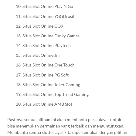
Situs Slot Online Play N Go
Situs Slot Online YGGDrasil
Situs Slot Online CQ9
Situs Slot Online Funky Games
Situs Slot Online Playtech
Situs Slot Online Jili
Situs Slot Online One Touch
Situs Slot Online PG Soft
Situs Slot Online Joker Gaming
Situs Slot Online Top Trend Gaming
Situs Slot Online AMB Slot
Pastinya semua pilihan ini akan membantu para player untuk
bisa menemukan permainan yang terbaik dan menguntungkan.
Membantu semua slotter agar kita dipertemukan dengan pilihan