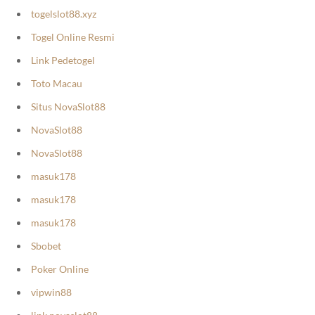
togelslot88.xyz
Togel Online Resmi
Link Pedetogel
Toto Macau
Situs NovaSlot88
NovaSlot88
NovaSlot88
masuk178
masuk178
masuk178
Sbobet
Poker Online
vipwin88