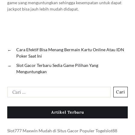
game yang menguntungkan sehingga kesempatan untuk dapat
jackpot bisa jauh lebih mudah didapat.
←
Cara Efektif Bisa Menang Bermain Kartu Online Atau IDN
Poker Saat Ini
→
Slot Gacor Terbaru Sedia Game Pilihan Yang
Menguntungkan
Artikel Terbaru
Slot777 Maxwin Mudah di Situs Gacor Populer Togelslot88