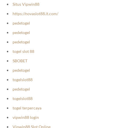
Situs Vipwin88
https://novaslot88.it.com/
pedetogel
pedetogel
pedetogel
togel slot 88
SBOBET
pedetogel
togelslot88
pedetogel
togelslot88
togel terpercaya
vipwin88 login
Vipwin88 Slot Online