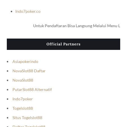
Indo7poker.co
Untuk Pendaftaran Bisa Langsung Melalui Menu Live Chat
Official Partners
Asiapokerindo
NovaSlot88 Daftar
NovaSlot88
PutarSlot88 Alternatif
Indo7poker
Togelslot88
Situs Togelslot88
Daftar Togelslot88