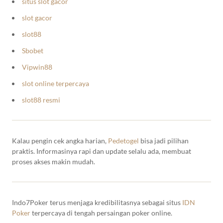
situs slot gacor
slot gacor
slot88
Sbobet
Vipwin88
slot online terpercaya
slot88 resmi
Kalau pengin cek angka harian,
Pedetogel
bisa jadi pilihan
praktis. Informasinya rapi dan update selalu ada, membuat
proses akses makin mudah.
Indo7Poker terus menjaga kredibilitasnya sebagai situs
IDN
Poker
terpercaya di tengah persaingan poker online.