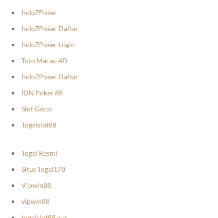
Indo7Poker
Indo7Poker Daftar
Indo7Poker Login
Toto Macau 4D
Indo7Poker Daftar
IDN Poker 88
Slot Gacor
Togelslot88
Togel Resmi
Situs Togel178
Vipwin88
vipwin88
togelslot88.xyz