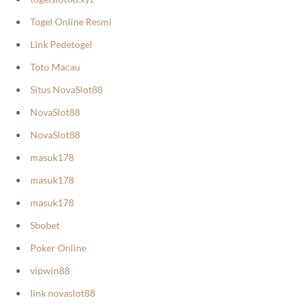
Togel Online Resmi
Link Pedetogel
Toto Macau
Situs NovaSlot88
NovaSlot88
NovaSlot88
masuk178
masuk178
masuk178
Sbobet
Poker Online
vipwin88
link novaslot88