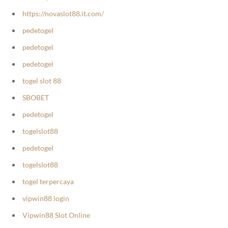
https://novaslot88.it.com/
pedetogel
pedetogel
pedetogel
togel slot 88
SBOBET
pedetogel
togelslot88
pedetogel
togelslot88
togel terpercaya
vipwin88 login
Vipwin88 Slot Online