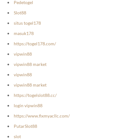
Pedetogel
Slot88
situs togel178
masuk178
https://togel178.com/
vipwin88
vipwin88 market
vipwin88
vipwin88 market
https://togelslot88.cc/
login vipwin88
https://www.fixmyacllc.com/
PutarSlot88
slot