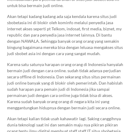
untuk bisa bermain judi online.
Akan tetapi kadang kadang ada saja kendala karena situs judi
sbobetasia ini di blokir oleh kominfo melalui penyedia jasa
internet akses seperti pt Telkom, indosat, first media, biznet, my
republic dan para penyedia jasa internet lainnya. Di bantu
dengan NAWALA. Sehingga banyak orang orang yang semakin
bingung bagaimana mereka bisa dengan leluasa mengakses situs
judi sbobet asia ini dengan cara yang sangat mudah.
Karena satu satunya harapan orang orang di Indonesia hanyalah
bermain judi dengan cara online. sudah tidak adanya perjudian
secara offline di Indonesia. Dan sekarang situs situs permainan
judi online banyak yang di blokir oleh pemerintah. Dan habislah
sudah harapan para pemain judi di Indonesia jika sampai
permainan judi dengan cara online juga tidak bisa di akses.
Karena sudah banyak orang orang di negara kita ini yang
menggantungkan hidupnya dengan bermain judi secara online.
Akan tetapi kalian tidak usah kahawatir lagi. Saking canggihnya
dunia teknologi saat ini dan semakin maju nya pikiran pikiran
orang tentu ilmu digital membuat staff staff IT situs sbobetasia