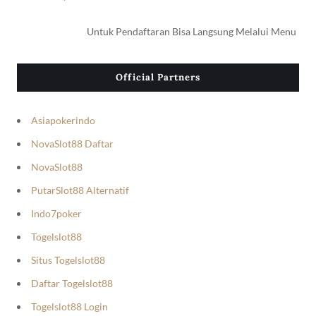
Untuk Pendaftaran Bisa Langsung Melalui Menu Live Chat
Official Partners
Asiapokerindo
NovaSlot88 Daftar
NovaSlot88
PutarSlot88 Alternatif
Indo7poker
Togelslot88
Situs Togelslot88
Daftar Togelslot88
Togelslot88 Login