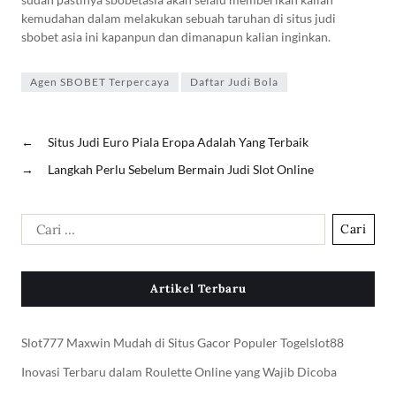
kemudahan dalam melakukan sebuah taruhan di situs judi
sbobet asia ini kapanpun dan dimanapun kalian inginkan.
Agen SBOBET Terpercaya
Daftar Judi Bola
←
Situs Judi Euro Piala Eropa Adalah Yang Terbaik
→
Langkah Perlu Sebelum Bermain Judi Slot Online
Artikel Terbaru
Slot777 Maxwin Mudah di Situs Gacor Populer Togelslot88
Inovasi Terbaru dalam Roulette Online yang Wajib Dicoba