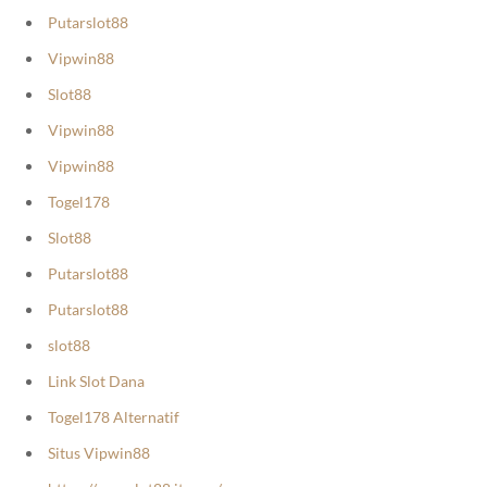
Putarslot88
Vipwin88
Slot88
Vipwin88
Vipwin88
Togel178
Slot88
Putarslot88
Putarslot88
slot88
Link Slot Dana
Togel178 Alternatif
Situs Vipwin88