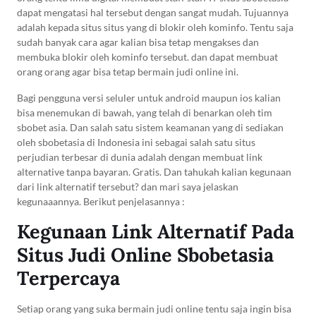
dapat mengatasi hal tersebut dengan sangat mudah. Tujuannya
adalah kepada situs situs yang di blokir oleh kominfo. Tentu saja
sudah banyak cara agar kalian bisa tetap mengakses dan
membuka blokir oleh kominfo tersebut. dan dapat membuat
orang orang agar bisa tetap bermain judi online ini.
Bagi pengguna versi seluler untuk android maupun ios kalian
bisa menemukan di bawah, yang telah di benarkan oleh tim
sbobet asia. Dan salah satu sistem keamanan yang di sediakan
oleh sbobetasia di Indonesia ini sebagai salah satu situs
perjudian terbesar di dunia adalah dengan membuat link
alternative tanpa bayaran. Gratis. Dan tahukah kalian kegunaan
dari link alternatif tersebut? dan mari saya jelaskan
kegunaaannya. Berikut penjelasannya :
Kegunaan Link Alternatif Pada
Situs Judi Online Sbobetasia
Terpercaya
Setiap orang yang suka bermain judi online tentu saja ingin bisa