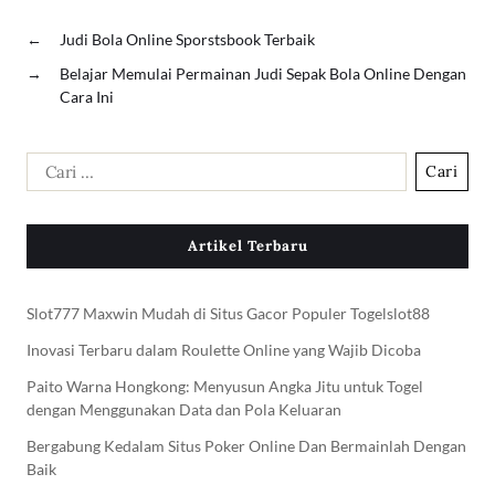
←
Judi Bola Online Sporstsbook Terbaik
→
Belajar Memulai Permainan Judi Sepak Bola Online Dengan
Cara Ini
Artikel Terbaru
Slot777 Maxwin Mudah di Situs Gacor Populer Togelslot88
Inovasi Terbaru dalam Roulette Online yang Wajib Dicoba
Paito Warna Hongkong: Menyusun Angka Jitu untuk Togel
dengan Menggunakan Data dan Pola Keluaran
Bergabung Kedalam Situs Poker Online Dan Bermainlah Dengan
Baik