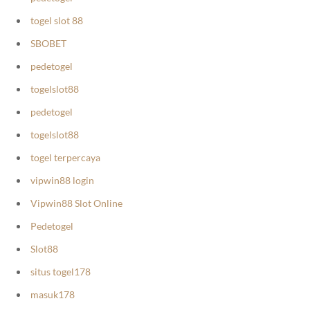
togel slot 88
SBOBET
pedetogel
togelslot88
pedetogel
togelslot88
togel terpercaya
vipwin88 login
Vipwin88 Slot Online
Pedetogel
Slot88
situs togel178
masuk178