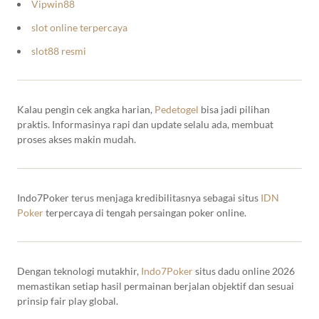
Vipwin88
slot online terpercaya
slot88 resmi
Kalau pengin cek angka harian,
Pedetogel
bisa jadi pilihan
praktis. Informasinya rapi dan update selalu ada, membuat
proses akses makin mudah.
Indo7Poker terus menjaga kredibilitasnya sebagai situs
IDN
Poker
terpercaya di tengah persaingan poker online.
Dengan teknologi mutakhir,
Indo7Poker
situs dadu online 2026
memastikan setiap hasil permainan berjalan objektif dan sesuai
prinsip fair play global.