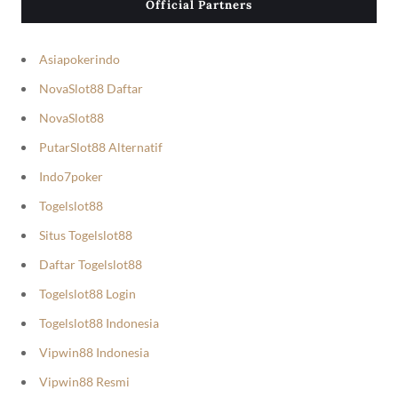
Official Partners
Asiapokerindo
NovaSlot88 Daftar
NovaSlot88
PutarSlot88 Alternatif
Indo7poker
Togelslot88
Situs Togelslot88
Daftar Togelslot88
Togelslot88 Login
Togelslot88 Indonesia
Vipwin88 Indonesia
Vipwin88 Resmi