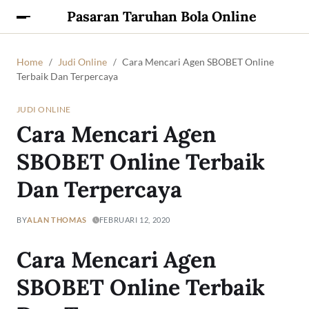
Pasaran Taruhan Bola Online
Home
Judi Online
Cara Mencari Agen SBOBET Online
Terbaik Dan Terpercaya
JUDI ONLINE
Cara Mencari Agen
SBOBET Online Terbaik
Dan Terpercaya
BY
ALAN THOMAS
FEBRUARI 12, 2020
Cara Mencari Agen
SBOBET Online Terbaik