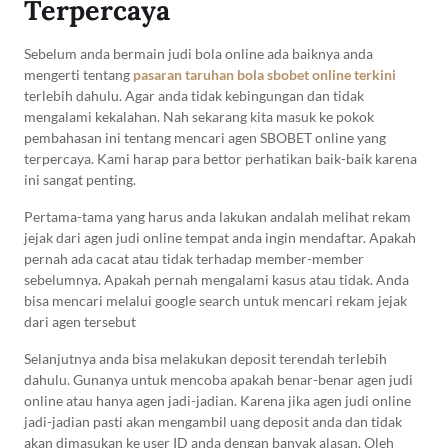
Terpercaya
Sebelum anda bermain judi bola online ada baiknya anda
mengerti tentang
pasaran taruhan bola sbobet online terkini
terlebih dahulu. Agar anda tidak kebingungan dan tidak
mengalami kekalahan. Nah sekarang kita masuk ke pokok
pembahasan ini tentang mencari agen SBOBET online yang
terpercaya. Kami harap para bettor perhatikan baik-baik karena
ini sangat penting.
Pertama-tama yang harus anda lakukan andalah melihat rekam
jejak dari agen judi online tempat anda ingin mendaftar. Apakah
pernah ada cacat atau tidak terhadap member-member
sebelumnya. Apakah pernah mengalami kasus atau tidak. Anda
bisa mencari melalui google search untuk mencari rekam jejak
dari agen tersebut
Selanjutnya anda bisa melakukan deposit terendah terlebih
dahulu. Gunanya untuk mencoba apakah benar-benar agen judi
online atau hanya agen jadi-jadian. Karena jika agen judi online
jadi-jadian pasti akan mengambil uang deposit anda dan tidak
akan dimasukan ke user ID anda dengan banyak alasan. Oleh