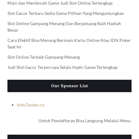
Main dan Menikmati Game Judi Slot Online Terlengkap
Slot Gacor Terbaru Sedia Game Pilihan Yang Menguntungkan
Slot Online Gampang Menang Dan Berpeluang Raih Hadiah
Besar
Cara Efektif Bisa Menang Bermain Kartu Online Atau IDN Poker
Saat Ini
Slot Online Terbaik Gampang Menang
Judi Slot Gacor Terpercaya Selalu Hadir Game Terlengkap
Our Sponsor List
Indo7poker.co
Untuk Pendaftaran Bisa Langsung Melalui Menu Live Chat